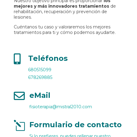
Nuestro objetivo principal es proporcionar
los
mejores y más innovadores tratamientos
de
rehabilitación, recuperación y prevención de
lesiones.
Cuéntanos tu caso y valoraremos los mejores
tratamientos para ti y cómo podemos ayudarte.

Teléfonos
680515099
678269885

eMail
fisioterapia@mistral2010.com
l
Formulario de contacto
Si lo prefieres, puedes rellenar nuestro