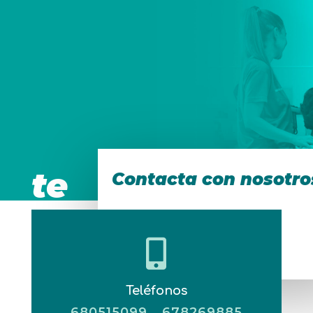
te
Contacta con nosotro
esperamos!

Teléfonos
680515099
678269885
-