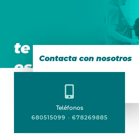
te
Contacta con nosotros
esperamos!

Teléfonos
680515099
678269885
-