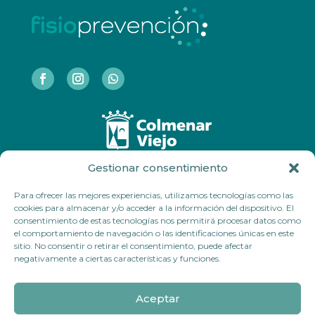
Gestionar consentimiento
COLMENAR VIEJO
Para ofrecer las mejores experiencias, utilizamos tecnologías como las
Polideportivo Municipal Lorenzo Rico
cookies para almacenar y/o acceder a la información del dispositivo. El
Calle Huertas 55.
consentimiento de estas tecnologías nos permitirá procesar datos como
28770 Colmenar Viejo
el comportamiento de navegación o las identificaciones únicas en este
sitio. No consentir o retirar el consentimiento, puede afectar
negativamente a ciertas características y funciones.
MÓSTOLES
Parque Coímbra Móstoles
Aceptar
Calle del eucalipto, 35.
28935. Móstoles.