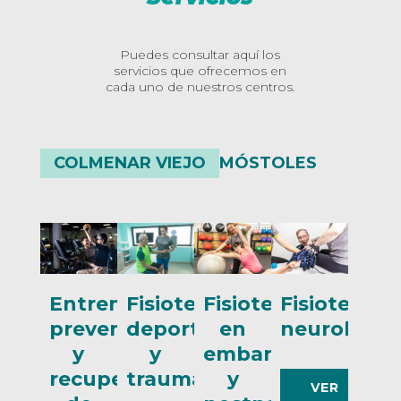
Puedes consultar aquí los
servicios que ofrecemos en
cada uno de nuestros centros.
COLMENAR VIEJO
MÓSTOLES
Entrenamiento,
Fisioterapia
Fisioterapia
Fisioterapi
prevención
deportiva
en
neurológic
y
y
embarazadas
recuperación
traumatológica
y
VER