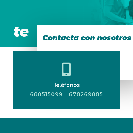
te
Contacta con nosotros
esperamos!

Teléfonos
680515099
678269885
-