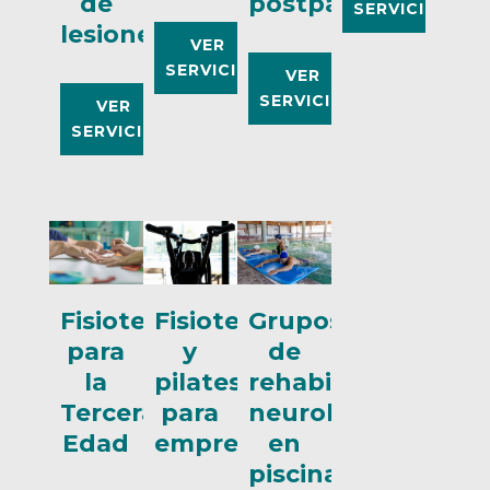
de
postparto
SERVICIO
lesiones
VER
SERVICIO
VER
SERVICIO
VER
SERVICIO
Fisioterapia
Fisioterapia
Grupos
para
y
de
la
pilates
rehabilitación
Tercera
para
neurológica
Edad
empresas
en
piscina